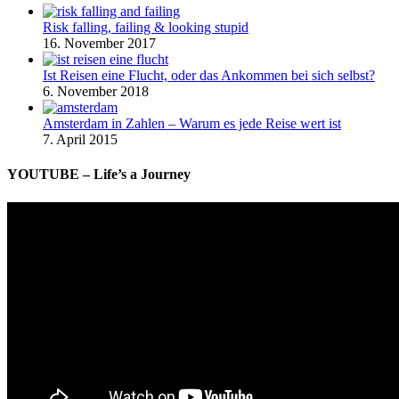
Risk falling, failing & looking stupid
16. November 2017
Ist Reisen eine Flucht, oder das Ankommen bei sich selbst?
6. November 2018
Amsterdam in Zahlen – Warum es jede Reise wert ist
7. April 2015
YOUTUBE – Life’s a Journey