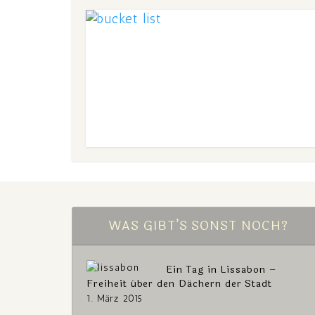
WAS GIBT’S SONST NOCH?
Ein Tag in Lissabon –
Freiheit über den Dächern der Stadt
1. März 2015