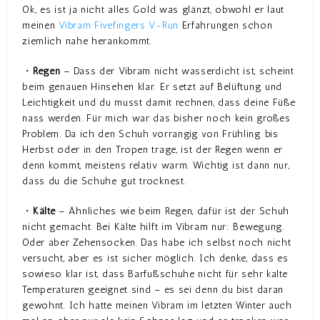
Ok, es ist ja nicht alles Gold was glänzt, obwohl er laut
meinen
Vibram Fivefingers V-Run
Erfahrungen schon
ziemlich nahe herankommt.
・
Regen
– Dass der Vibram nicht wasserdicht ist, scheint
beim genauen Hinsehen klar. Er setzt auf Belüftung und
Leichtigkeit und du musst damit rechnen, dass deine Füße
nass werden. Für mich war das bisher noch kein großes
Problem. Da ich den Schuh vorrangig von Frühling bis
Herbst oder in den Tropen trage, ist der Regen wenn er
denn kommt, meistens relativ warm. Wichtig ist dann nur,
dass du die Schuhe gut trocknest.
・
Kälte
– Ähnliches wie beim Regen, dafür ist der Schuh
nicht gemacht. Bei Kälte hilft im Vibram nur: Bewegung.
Oder aber Zehensocken. Das habe ich selbst noch nicht
versucht, aber es ist sicher möglich. Ich denke, dass es
sowieso klar ist, dass Barfußschuhe nicht für sehr kalte
Temperaturen geeignet sind – es sei denn du bist daran
gewohnt. Ich hatte meinen Vibram im letzten Winter auch