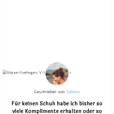
Geschrieben von
Sabrina
Für keinen Schuh habe ich bisher so
viele Komplimente erhalten oder so