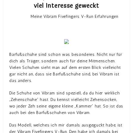
viel Interesse geweckt
M
Meine Vibram Fivefingers V-Run Erfahrungen
Barfußschuhe sind schon was besonderes. Nicht nur für
dich als Träger, sondern auch für deine Mitmenschen.
Vielen Schuhen sieht man auf dem ersten Blick vielleicht
gar nicht an, dass sie Barfußschuhe sind, bei Vibram ist
das anders.
Die Schuhe von Vibram sind speziell, da du hier wirklich
„Zehenschuhe“ hast. Du kennst vielleicht Zehensocken,
wo jeder Zeh seine eigene kleine „Kammer“ hat. So ist das
auch bei den Barfußschuhen von Vibram.
Das Modell, welches ich mir damals ausgeguckt habe, ist
der Vibram Fivefingers V-Run. Den habe ich damals bei