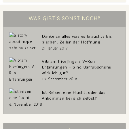
WAS GIBT’S SONST NOCH?
Danke an alles was es brauchte bis
hierher. Zeilen der Hoffnung
21. Januar 2017
Vibram Fivefingers V-Run
Erfahrungen – Sind Barfußschuhe
wirklich gut?
18. September 2018
Ist Reisen eine Flucht, oder das
Ankommen bei sich selbst?
6. November 2018