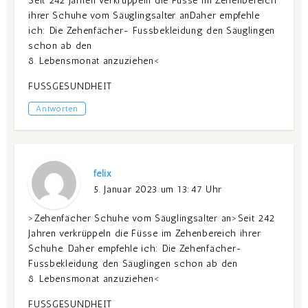
Seit 242 Jahren verkrüppeln die Füsse im Zehenbereich
ihrer Schuhe vom Säuglingsalter anDaher empfehle
ich: Die Zehenfächer- Fussbekleidung den Säuglingen
schon ab den
8. Lebensmonat anzuziehen<
FUSSGESUNDHEIT
Antworten
felix
5. Januar 2023 um 13:47 Uhr
>Zehenfächer Schuhe vom Säuglingsalter an>Seit 242
Jahren verkrüppeln die Füsse im Zehenbereich ihrer
Schuhe. Daher empfehle ich: Die Zehenfächer-
Fussbekleidung den Säuglingen schon ab den
8. Lebensmonat anzuziehen<
FUSSGESUNDHEIT