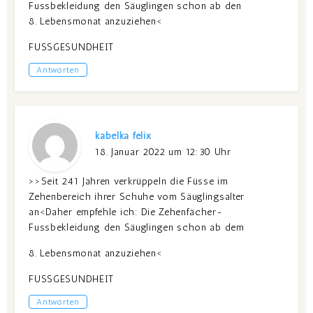
Fussbekleidung den Säuglingen schon ab den
8. Lebensmonat anzuziehen<
FUSSGESUNDHEIT
Antworten
kabelka felix
18. Januar 2022 um 12:30 Uhr
>>Seit 241 Jahren verkrüppeln die Füsse im
Zehenbereich ihrer Schuhe vom Säuglingsalter
an<Daher empfehle ich: Die Zehenfächer-
Fussbekleidung den Säuglingen schon ab dem
8. Lebensmonat anzuziehen<
FUSSGESUNDHEIT
Antworten