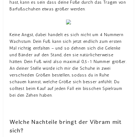
hast, kann es sein dass deine Füße durch das Tragen von
Barfußschuhen etwas größer werden.
Keine Angst, dabei handelt es sich nicht um 4 Nummern
Wachstum. Dein Fuß kann sich jetzt endlich zum ersten
Mal richtig entfalten – und so dehnen sich die Gelenke
und Bänder auf den Stand, den sie natürlicherweise
hätten. Dein Fuß wird also maximal 0,5-1 Nummer größer.
An deiner Stelle würde ich mir die Schuhe in zwei
verschieden Größen bestellen, sodass du in Ruhe
schauen kannst, welche Größe sich besser anfühlt. Du
solltest beim Kauf auf jeden Fall ein bisschen Spielraum
bei den Zehen haben.
Welche Nachteile bringt der Vibram mit
sich?