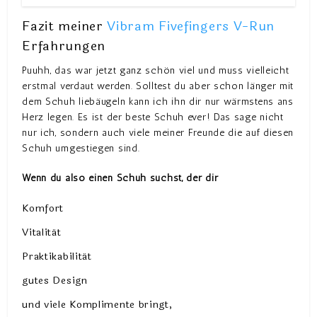
Fazit meiner
Vibram Fivefingers V-Run
Erfahrungen
Puuhh, das war jetzt ganz schön viel und muss vielleicht
erstmal verdaut werden. Solltest du aber schon länger mit
dem Schuh liebäugeln kann ich ihn dir nur wärmstens ans
Herz legen. Es ist der beste Schuh ever! Das sage nicht
nur ich, sondern auch viele meiner Freunde die auf diesen
Schuh umgestiegen sind.
Wenn du also einen Schuh suchst, der dir
Komfort
Vitalität
Praktikabilität
gutes Design
und viele Komplimente bringt,