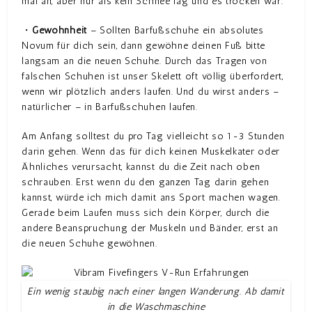
mal an, aber nur als kein Schnee lag und es trocken war.
・
Gewohnheit
– Sollten Barfußschuhe ein absolutes
Novum für dich sein, dann gewöhne deinen Fuß bitte
langsam an die neuen Schuhe. Durch das Tragen von
falschen Schuhen ist unser Skelett oft völlig überfordert,
wenn wir plötzlich anders laufen. Und du wirst anders –
natürlicher – in Barfußschuhen laufen.
Am Anfang solltest du pro Tag vielleicht so 1-3 Stunden
darin gehen. Wenn das für dich keinen Muskelkater oder
Ähnliches verursacht, kannst du die Zeit nach oben
schrauben. Erst wenn du den ganzen Tag darin gehen
kannst, würde ich mich damit ans Sport machen wagen.
Gerade beim Laufen muss sich dein Körper, durch die
andere Beanspruchung der Muskeln und Bänder, erst an
die neuen Schuhe gewöhnen.
Ein wenig staubig nach einer langen Wanderung. Ab damit
in die Waschmaschine