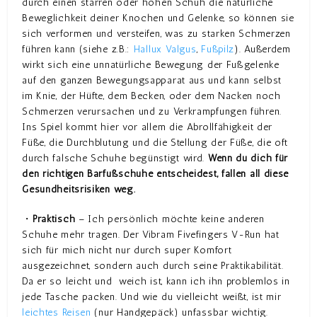
durch einen starren oder hohen Schuh die natürliche
Beweglichkeit deiner Knochen und Gelenke, so können sie
sich verformen und versteifen, was zu starken Schmerzen
führen kann (siehe z.B.:
Hallux Valgus
,
Fußpilz
). Außerdem
wirkt sich eine unnatürliche Bewegung der Fußgelenke
auf den ganzen Bewegungsapparat aus und kann selbst
im Knie, der Hüfte, dem Becken, oder dem Nacken noch
Schmerzen verursachen und zu Verkrampfungen führen.
Ins Spiel kommt hier vor allem die Abrollfähigkeit der
Füße, die Durchblutung und die Stellung der Füße, die oft
durch falsche Schuhe begünstigt wird.
Wenn du dich für
den richtigen Barfußschuhe entscheidest, fallen all diese
Gesundheitsrisiken weg.
・
Praktisch
– Ich persönlich möchte keine anderen
Schuhe mehr tragen. Der Vibram Fivefingers V-Run hat
sich für mich nicht nur durch super Komfort
ausgezeichnet, sondern auch durch seine Praktikabilität.
Da er so leicht und weich ist, kann ich ihn problemlos in
jede Tasche packen. Und wie du vielleicht weißt, ist mir
leichtes Reisen
(nur Handgepäck) unfassbar wichtig.