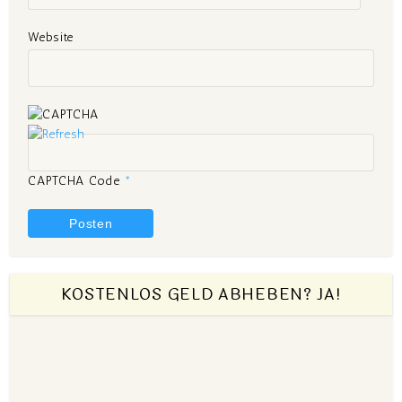
Website
CAPTCHA Code
*
KOSTENLOS GELD ABHEBEN? JA!