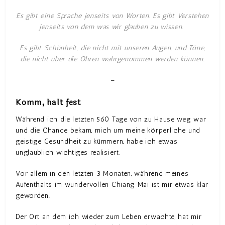
Es gibt eine Sprache jenseits von Worten. Es gibt Verstehen
jenseits von dem was wir glauben zu wissen.
Es gibt Schönheit, die nicht mit unseren Augen, und Töne,
die nicht über die Ohren wahrgenommen werden können.
–
Komm, halt fest
Während ich die letzten 560 Tage von zu Hause weg war
und die Chance bekam, mich um meine körperliche und
geistige Gesundheit zu kümmern, habe ich etwas
unglaublich wichtiges realisiert.
Vor allem in den letzten 3 Monaten, während meines
Aufenthalts im wundervollen Chiang Mai ist mir etwas klar
geworden.
Der Ort an dem ich wieder zum Leben erwachte, hat mir