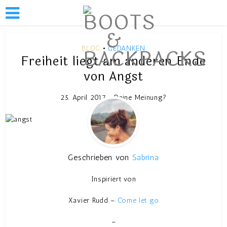
BLOG
GEDANKEN
•
Freiheit liegt am anderen Ende
von Angst
25. April 2017
Deine Meinung?
Geschrieben von
Sabrina
Inspiriert von
Xavier Rudd –
Come let go
–